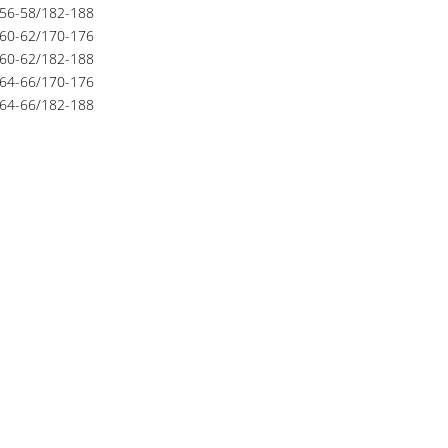
56-58/182-188
60-62/170-176
60-62/182-188
64-66/170-176
64-66/182-188
Куртка укороченная мужская PROFLINE BASE, т.синий/оливковый со
стандартам и ГОСТам. Изготавливается Куртка укороченная мужская
качественных материалов и обладает высокими эксплуатационными
Стоит отдельно отметить прекрасное сочетание цены и качества д
Также на нашем сайте представлен большой ассортимент товаров 
Вы сможете ознакомиться по ссылке, выбрать и купить интересующ
производителя.По вопросам приобретения продукции, представлен
обратиться по телефону: +7 (4852) 28-28-08
Возможно вас заинтер