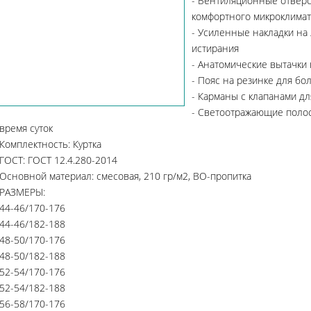
- Вентиляционные отверс
комфортного микроклимат
- Усиленные накладки на 
истирания
- Анатомические вытачки
- Пояс на резинке для бо
- Карманы с клапанами д
- Светоотражающие полос
время суток
Комплектность: Куртка
ГОСТ: ГОСТ 12.4.280-2014
Основной материал: смесовая, 210 гр/м2, ВО-пропитка
РАЗМЕРЫ:
44-46/170-176
44-46/182-188
48-50/170-176
48-50/182-188
52-54/170-176
52-54/182-188
56-58/170-176