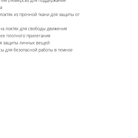
тия (люверсы) для поддержания
а
локтях из прочной ткани для защиты от
 на локтях для свободы движения
лее плотного прилегания
ля защиты личных вещей
ы для безопасной работы в темное