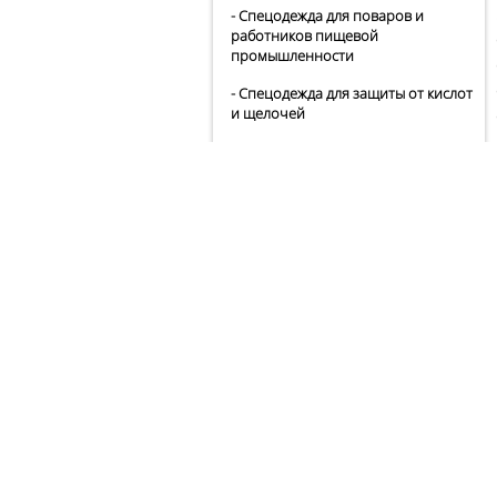
- Спецодежда для поваров и
работников пищевой
промышленности
- Спецодежда для защиты от кислот
и щелочей
- Головные уборы
- Спецодежда для защиты от
биологических факторов
- Трикотажные изделия
- Спецодежда для защиты от
термических рисков электродуги
- Мужская
Спецобувь
Средства индивидуальной
защиты
Защита рук