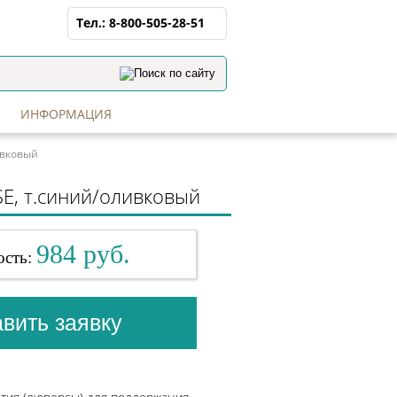
Тел.:
8-800-505-28-51
+7 (4852) 28-28-08
+7 (915) 981-85-78
,
+7 (920) 141-44-89
ИНФОРМАЦИЯ
ивковый
E, т.синий/оливковый
984 руб.
ость: